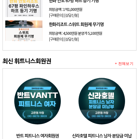
한화 안토 67평 하프 등기 기명
희망금액 :
1억1,000만원
[구매문의]
[상담신청]
한화리조트 스위트 회원제 무기명
희망금액 :
4,500만원 분양가 5,100만원
[구매문의]
[상담신청]
최신 휘트니스회원권
+ 전체보기
반트 피트니스 여자회원권
신라호텔 피트니스 남자 분담금 미납