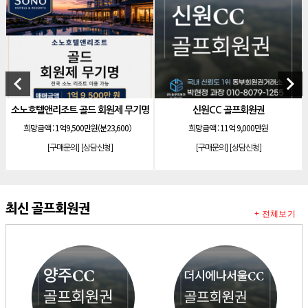
[리조트]
소노호텔앤리조트 로얄 회원제 기명
[리조트]
소노호텔앤리조트 로얄 등기 기명
[리조트]
소노호텔앤리조트 골드 회원제 무기명
[리조트]
소노호텔앤리조트 골드 등기 기명
keyboard_arrow_left
keyboard_arrow_right
[리조트]
소노호텔앤리조트 스위트 등기 무기명
소노호텔앤리조트 골드 회원제 무기명
신원CC 골프회원권
[리조트]
소노호텔앤리조트 스위트 등기 기명
희망금액 :
1억9,500만원(분23,600）
희망금액 :
11억 9,000만원
[리조트]
소노호텔앤리조트 이그제큐티브 무기명 회원제
[구매문의]
[상담신청]
[구매문의]
[상담신청]
[골프]
아시아나cc 회원권
[골프]
발리오스cc 회원권 종류
[리조트]
소노호텔앤리조트 패밀리 등기 무기명
최신 골프회원권
+ 전체보기
[리조트]
켄싱턴리조트 31평 등기 통합 회원권
[리조트]
빌라쥬드 아난티 기명 회원권
[리조트]
안토리조트 가든하우스 77평 등기 기명
[리조트]
소노호텔앤리조트 로얄 회원제 기명