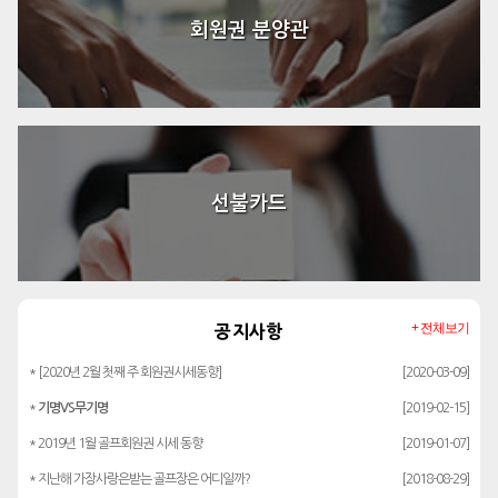
회원권 분양관
선불카드
+ 전체보기
공지사항
* [2020년 2월 첫째 주 회원권시세동향]
[2020-03-09]
*
기명VS무기명
[2019-02-15]
* 2019년 1월 골프회원권 시세 동향
[2019-01-07]
* 지난해 가장사랑은받는 골프장은 어디일까?
[2018-08-29]