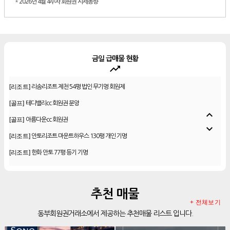
*
2026년 4월 4주차 회원권 시세동향
금일 급매물 현황
trending_up
[골프]
비전힐스cc 골프회원권
[리조트]
리솜리조트 제천 54평 법인 무기명 회원제
[골프]
테디밸리cc 회원권 분양
expand_less
[골프]
아름다운cc 회원권
expand_more
[리조트]
안토리조트 마운트하우스 130평 개인 기명
[리조트]
한화 안토 77평 등기 기명
[리조트]
한화 안토 67평 하프 등기 기명
[리조트]
한화리조트 스위트 회원제 무기명
추천 매물
[리조트]
소노 이그젝큐티브 회원제 무기명
+ 전체보기
동부회원권거래소에서 제공하는 추천매물 리스트 입니다.
[리조트]
소노호텔앤리조트 로얄 회원제 기명