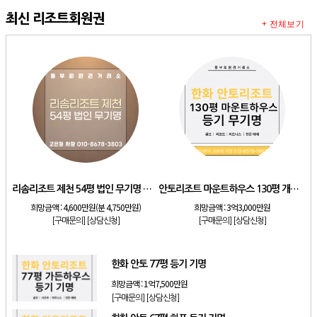
최신 리조트회원권
+ 전체보기
리솜리조트 제천 54평 법인 무기명 회원제
안토리조트 마운트하우스 130평 개인 기명
희망금액 :
4,600만원(분 4,750만원)
희망금액 :
3억3,000만원
[구매문의]
[상담신청]
[구매문의]
[상담신청]
한화 안토 77평 등기 기명
희망금액 :
1억7,500만원
[구매문의]
[상담신청]