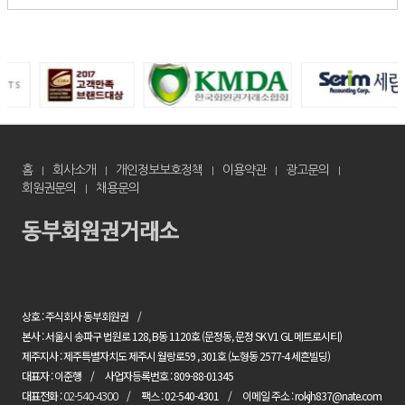
홈
회사소개
개인정보보호정책
이용약관
광고문의
회원권문의
채용문의
상호 : 주식회사 동부회원권
본사 : 서울시 송파구 법원로 128, B동 1120호 (문정동, 문정 SK V1 GL 메트로시티)
제주지사 : 제주특별자치도 제주시 월랑로59 , 301호 (노형동 2577-4 세흔빌딩)
대표자 : 이준행
사업자등록번호 : 809-88-01345
대표전화 :
팩스 : 02-540-4301
이메일 주소 : rokjh837@nate.com
02-540-4300