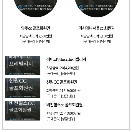
[리조트]
소노호텔앤리조트 스위트 등기 기명
[리조트]
금호리조트 28평 등기 기명
[골프]
양주cc 골프회원권
양주cc 골프회원권
더시에나서울cc 회원권
[골프]
더시에나서울cc 회원권
희망금액 :
1억 2,500만원
희망금액 :
1억 5,100만원
[골프]
레이크우드cc 프리빌리지
[구매문의]
[상담신청]
[구매문의]
[상담신청]
[골프]
신원CC 골프회원권
레이크우드cc 프리빌리지
희망금액 :
2억 4,700만원
[구매문의]
[상담신청]
신원CC 골프회원권
희망금액 :
11억 9,000만원
[구매문의]
[상담신청]
비전힐스cc 골프회원권
희망금액 :
20억 3,000만원
[구매문의]
[상담신청]