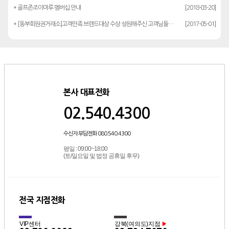
* 골프존조이마루 멤버십 안내
[2018-03-20]
* [동부회원권거래소]고객만족 브랜드대상 수상 성원해주신 고객님들께 감사드립…
[2017-05-01]
본사 대표전화
02.540.4300
수신자 부담전화 080.540.4300
평일 : 09:00~18:00
(토/일요일 및 법정 공휴일 후무)
전국 지점전화
VIP센터
강북(여의도)지점
▶