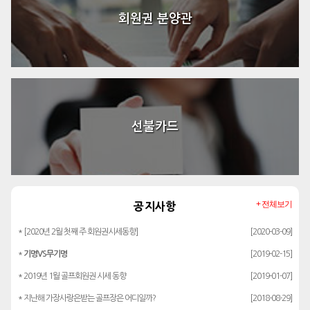
회원권 분양관
선불카드
+ 전체보기
공지사항
* [2020년 2월 첫째 주 회원권시세동향]
[2020-03-09]
*
기명VS무기명
[2019-02-15]
* 2019년 1월 골프회원권 시세 동향
[2019-01-07]
* 지난해 가장사랑은받는 골프장은 어디일까?
[2018-08-29]