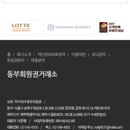
홈
회사소개
개인정보보호정책
이용약관
광고문의
회원권문의
채용문의
상호 : 주식회사 동부회원권
본사 : 서울시 송파구 법원로 128, B동 1120호 (문정동, 문정 SK V1 GL 메트로시티)
제주지사 : 제주특별자치도 제주시 월랑로59 , 301호 (노형동 2577-4 세흔빌딩)
대표자 : 이준행
사업자등록번호 : 809-88-01345
대표전화 :
팩스 : 02-540-4301
이메일 주소 : rokjh837@nate.com
02-540-4300