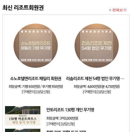
최신 리조트회원권
+ 전체보기
소노호텔앤리조트 패밀리 회원권
리솜리조트 제천 54평 법인 무기명 회원제
희망금액 :
기명 650만원 / 무기명 950만원
희망금액 :
4,600만원(분 4,750만원)
[구매문의]
[상담신청]
[구매문의]
[상담신청]
안토리조트 130평 개인 무기명
희망금액 :
3억3,000만원
[구매문의]
[상담신청]