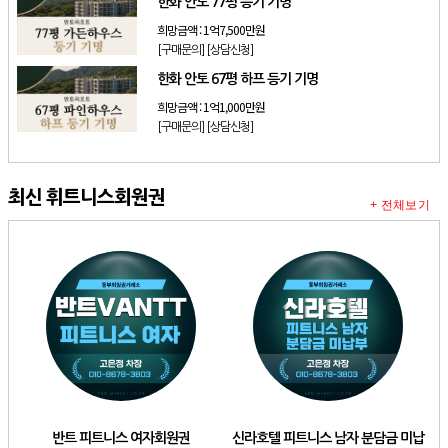
한화 안토 77평 등기 기명
희망금액 :
1억7,500만원
[구매문의]
[상담신청]
한화 안토 67평 하프 등기 기명
희망금액 :
1억1,000만원
[구매문의]
[상담신청]
최신 휘트니스회원권
+ 전체보기
반트 피트니스 여자회원권
신라호텔 피트니스 남자 분담금 미납