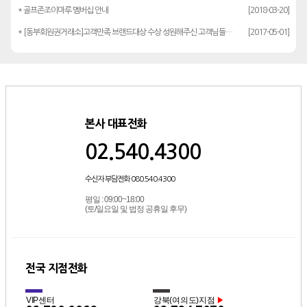
* 골프존조이마루 멤버십 안내
[2018-03-20]
* [동부회원권거래소]고객만족 브랜드대상 수상 성원해주신 고객님들께 감사드립…
[2017-05-01]
본사 대표전화
02.540.4300
수신자 부담전화 080.540.4300
평일 : 09:00~18:00
(토/일요일 및 법정 공휴일 후무)
전국 지점전화
VIP센터
강북(여의도)지점
▶