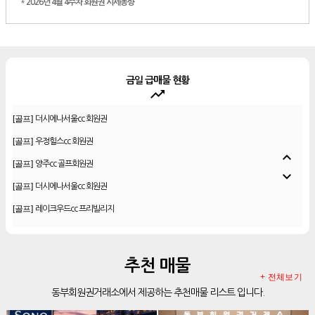
*
2026년 4월 4주차 회원권 시세동향
금일 급매물 현황
trending_up
[골프]
플라밍고cc 이용권(라미드 통합)
[골프]
더시에나서울cc 회원권
[골프]
우정힐스cc 회원권
expand_less
[골프]
양주cc 골프회원권
expand_more
[골프]
더시에나서울cc 회원권
[골프]
레이크우드cc 프리빌리지
[골프]
신원CC 골프회원권
[골프]
비전힐스cc 골프회원권
추천 매물
[리조트]
리솜리조트 제천 54평 법인 무기명 회원제
+ 전체보기
동부회원권거래소에서 제공하는 추천매물 리스트 입니다.
[골프]
테디밸리cc 회원권 분양