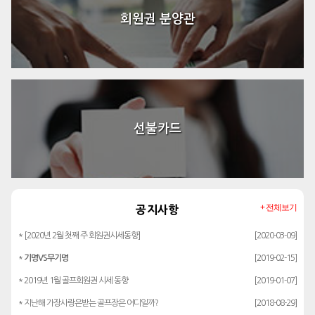
회원권 분양관
선불카드
+ 전체보기
공지사항
* [2020년 2월 첫째 주 회원권시세동향]
[2020-03-09]
*
기명VS무기명
[2019-02-15]
* 2019년 1월 골프회원권 시세 동향
[2019-01-07]
* 지난해 가장사랑은받는 골프장은 어디일까?
[2018-08-29]