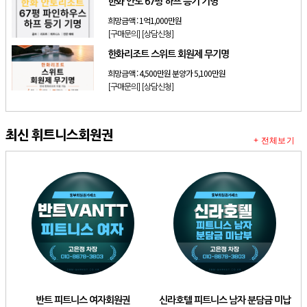
한화 안토 67평 하프 등기 기명
희망금액 :
1억1,000만원
[구매문의]
[상담신청]
한화리조트 스위트 회원제 무기명
희망금액 :
4,500만원 분양가 5,100만원
[구매문의]
[상담신청]
최신 휘트니스회원권
+ 전체보기
반트 피트니스 여자회원권
신라호텔 피트니스 남자 분담금 미납