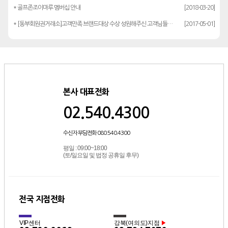
* 골프존조이마루 멤버십 안내
[2018-03-20]
* [동부회원권거래소]고객만족 브랜드대상 수상 성원해주신 고객님들께 감사드립…
[2017-05-01]
본사 대표전화
02.540.4300
수신자 부담전화 080.540.4300
평일 : 09:00~18:00
(토/일요일 및 법정 공휴일 후무)
전국 지점전화
VIP센터
강북(여의도)지점
▶