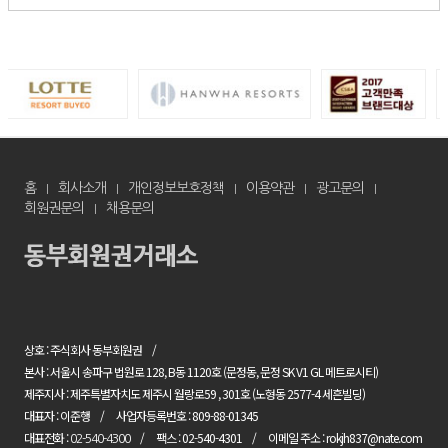
홈
회사소개
개인정보보호정책
이용약관
광고문의
회원권문의
채용문의
상호 : 주식회사 동부회원권
본사 : 서울시 송파구 법원로 128, B동 1120호 (문정동, 문정 SK V1 GL 메트로시티)
제주지사 : 제주특별자치도 제주시 월랑로59 , 301호 (노형동 2577-4 세흔빌딩)
대표자 : 이준행
사업자등록번호 : 809-88-01345
대표전화 :
팩스 : 02-540-4301
이메일 주소 : rokjh837@nate.com
02-540-4300