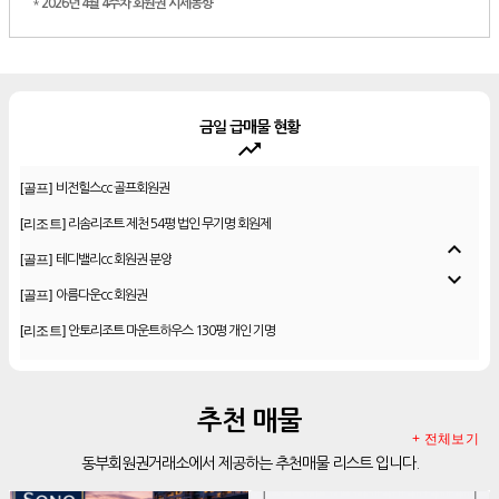
*
2026년 4월 4주차 회원권 시세동향
금일 급매물 현황
trending_up
[골프]
비전힐스cc 골프회원권
[리조트]
리솜리조트 제천 54평 법인 무기명 회원제
[골프]
테디밸리cc 회원권 분양
expand_less
[골프]
아름다운cc 회원권
expand_more
[리조트]
안토리조트 마운트하우스 130평 개인 기명
[리조트]
한화 안토 77평 등기 기명
[리조트]
한화 안토 67평 하프 등기 기명
[리조트]
한화리조트 스위트 회원제 무기명
추천 매물
[리조트]
소노 이그젝큐티브 회원제 무기명
+ 전체보기
동부회원권거래소에서 제공하는 추천매물 리스트 입니다.
[리조트]
소노호텔앤리조트 로얄 회원제 기명