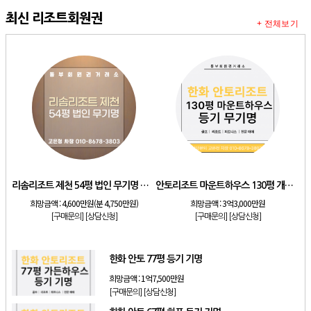
최신 리조트회원권
+ 전체보기
리솜리조트 제천 54평 법인 무기명 회원제
안토리조트 마운트하우스 130평 개인 기명
희망금액 :
4,600만원(분 4,750만원)
희망금액 :
3억3,000만원
[구매문의]
[상담신청]
[구매문의]
[상담신청]
한화 안토 77평 등기 기명
희망금액 :
1억7,500만원
[구매문의]
[상담신청]