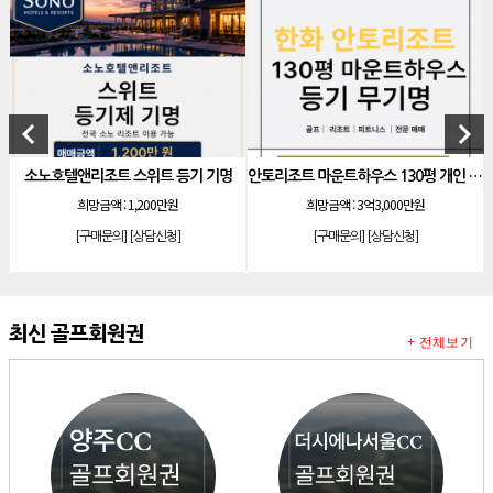
[리조트]
소노호텔앤리조트 로얄 회원제 기명
[리조트]
소노호텔앤리조트 로얄 등기 기명
[리조트]
소노호텔앤리조트 골드 회원제 무기명
[리조트]
소노호텔앤리조트 골드 등기 기명
keyboard_arrow_left
keyboard_arrow_right
[리조트]
소노호텔앤리조트 스위트 등기 무기명
위트 등기 기명
안토리조트 마운트하우스 130평 개인 기명
신원CC 골프
[리조트]
소노호텔앤리조트 스위트 등기 기명
,200만원
희망금액 :
3억3,000만원
희망금액 :
11억 9,
[리조트]
소노호텔앤리조트 이그제큐티브 무기명 회원제
상담신청]
[구매문의]
[상담신청]
[구매문의]
[상담
[골프]
아시아나cc 회원권
[골프]
발리오스cc 회원권 종류
[리조트]
소노호텔앤리조트 패밀리 등기 무기명
최신 골프회원권
+ 전체보기
[리조트]
켄싱턴리조트 31평 등기 통합 회원권
[리조트]
빌라쥬드 아난티 기명 회원권
[리조트]
안토리조트 가든하우스 77평 등기 기명
[리조트]
소노호텔앤리조트 로얄 회원제 기명