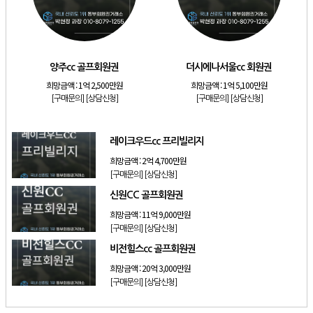
[리조트]
소노호텔앤리조트 스위트 등기 기명
[리조트]
금호리조트 28평 등기 기명
[골프]
양주cc 골프회원권
양주cc 골프회원권
더시에나서울cc 회원권
[골프]
더시에나서울cc 회원권
희망금액 :
1억 2,500만원
희망금액 :
1억 5,100만원
[골프]
레이크우드cc 프리빌리지
[구매문의]
[상담신청]
[구매문의]
[상담신청]
[골프]
신원CC 골프회원권
레이크우드cc 프리빌리지
희망금액 :
2억 4,700만원
[구매문의]
[상담신청]
신원CC 골프회원권
희망금액 :
11억 9,000만원
[구매문의]
[상담신청]
비전힐스cc 골프회원권
희망금액 :
20억 3,000만원
[구매문의]
[상담신청]