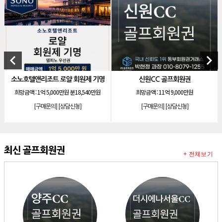
[리조트]
소노호텔앤리조트 스위트 등기 기명
[리조트]
소노호텔앤리조트 이그제큐티브 무기명 회원제
[골프]
아시아나cc 회원권
keyboard_arrow_left
keyboard_arrow_right
[골프]
발리오스cc 회원권 종류
[리조트]
소노호텔앤리조트 패밀리 등기 무기명
얄 회원제 기명
신원CC 골프회원권
소노호텔앤리조트 스위
[리조트]
켄싱턴리조트 31평 등기 통합 회원권
만원 분18,540만원
희망금액 :
11억 9,000만원
희망금액 :
1,20
[리조트]
빌라쥬드 아난티 기명 회원권
상담신청]
[구매문의]
[상담신청]
[구매문의]
[상담
[리조트]
안토리조트 가든하우스 77평 등기 기명
[리조트]
소노호텔앤리조트 로얄 회원제 기명
최신 골프회원권
[리조트]
소노호텔앤리조트 스위트 등기 기명
+ 전체보기
[리조트]
금호리조트 28평 등기 기명
[골프]
양주cc 골프회원권
[골프]
더시에나서울cc 회원권
[골프]
레이크우드cc 프리빌리지