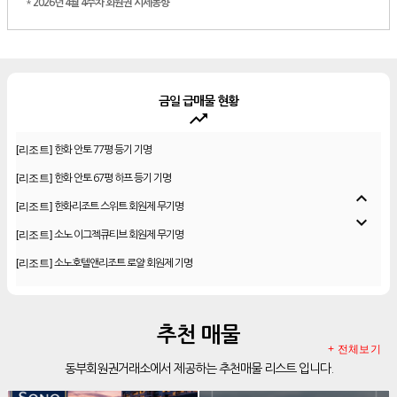
*
2026년 4월 4주차 회원권 시세동향
금일 급매물 현황
trending_up
[리조트]
한화 안토 77평 등기 기명
[리조트]
한화 안토 67평 하프 등기 기명
[리조트]
한화리조트 스위트 회원제 무기명
expand_less
[리조트]
소노 이그젝큐티브 회원제 무기명
expand_more
[리조트]
소노호텔앤리조트 로얄 회원제 기명
[리조트]
소노호텔앤리조트 로얄 회원제 기명
[리조트]
소노호텔앤리조트 로얄 등기 기명
[리조트]
소노호텔앤리조트 골드 회원제 무기명
추천 매물
+ 전체보기
[리조트]
소노호텔앤리조트 골드 등기 기명
동부회원권거래소에서 제공하는 추천매물 리스트 입니다.
[리조트]
소노호텔앤리조트 스위트 등기 무기명