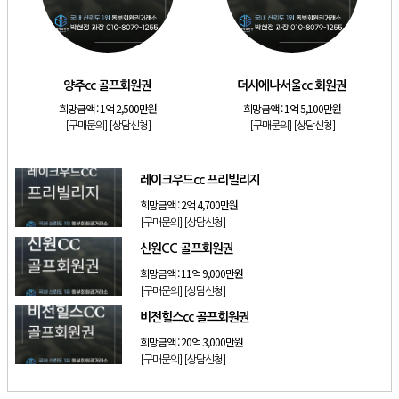
[골프]
신원CC 골프회원권
[골프]
비전힐스cc 골프회원권
[리조트]
리솜리조트 제천 54평 법인 무기명 회원제
양주cc 골프회원권
더시에나서울cc 회원권
[골프]
테디밸리cc 회원권 분양
희망금액 :
1억 2,500만원
희망금액 :
1억 5,100만원
[구매문의]
[상담신청]
[구매문의]
[상담신청]
[골프]
아름다운cc 회원권
[리조트]
안토리조트 130평 개인 무기명
레이크우드cc 프리빌리지
희망금액 :
2억 4,700만원
[구매문의]
[상담신청]
신원CC 골프회원권
희망금액 :
11억 9,000만원
[구매문의]
[상담신청]
비전힐스cc 골프회원권
희망금액 :
20억 3,000만원
[구매문의]
[상담신청]