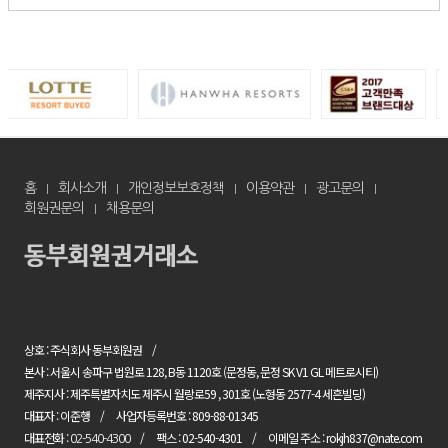
홈
회사소개
개인정보보호정책
이용약관
광고문의
회원권문의
채용문의
상호 : 주식회사 동부회원권
본사 : 서울시 송파구 법원로 128, B동 1120호 (문정동, 문정 SK V1 GL 메트로시티)
제주지사 : 제주특별자치도 제주시 월랑로59 , 301호 (노형동 2577-4 세흔빌딩)
대표자 : 이준행
사업자등록번호 : 809-88-01345
대표전화 :
팩스 : 02-540-4301
이메일 주소 : rokjh837@nate.com
02-540-4300