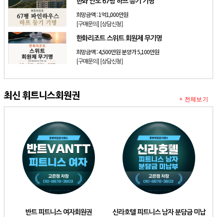
한화 안토 67평 하프 등기 기명
희망금액 :
1억1,000만원
[구매문의]
[상담신청]
한화리조트 스위트 회원제 무기명
희망금액 :
4,500만원 분양가 5,100만원
[구매문의]
[상담신청]
최신 휘트니스회원권
+ 전체보기
반트 피트니스 여자회원권
신라호텔 피트니스 남자 분담금 미납