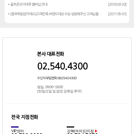
* 골프존조이마루 멤버십 안내
[2018-03-20]
* [동부회원권거래소]고객만족 브랜드대상 수상 성원해주신 고객님들께 감사드립…
[2017-05-01]
본사 대표전화
02.540.4300
수신자 부담전화 080.540.4300
평일 : 09:00~18:00
(토/일요일 및 법정 공휴일 후무)
전국 지점전화
VIP센터
강북(여의도)지점
▶