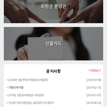
회원권 분양관
선불카드
+ 전체보기
공지사항
* [2020년 2월 첫째 주 회원권시세동향]
[2020-03-09]
*
기명VS무기명
[2019-02-15]
* 2019년 1월 골프회원권 시세 동향
[2019-01-07]
* 지난해 가장사랑은받는 골프장은 어디일까?
[2018-08-29]