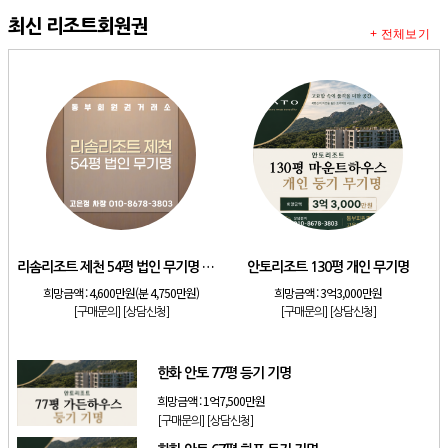
최신 리조트회원권
+ 전체보기
리솜리조트 제천 54평 법인 무기명 회원제
안토리조트 130평 개인 무기명
희망금액 :
4,600만원(분 4,750만원)
희망금액 :
3억3,000만원
[구매문의]
[상담신청]
[구매문의]
[상담신청]
한화 안토 77평 등기 기명
희망금액 :
1억7,500만원
[구매문의]
[상담신청]