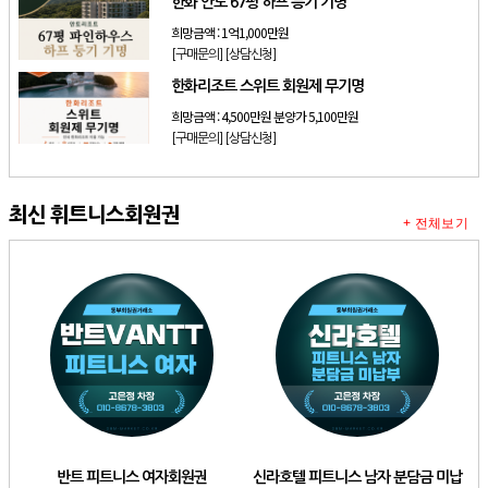
한화 안토 67평 하프 등기 기명
희망금액 :
1억1,000만원
[구매문의]
[상담신청]
한화리조트 스위트 회원제 무기명
희망금액 :
4,500만원 분양가 5,100만원
[구매문의]
[상담신청]
최신 휘트니스회원권
+ 전체보기
반트 피트니스 여자회원권
신라호텔 피트니스 남자 분담금 미납