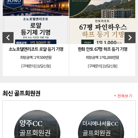
[리조트]
소노호텔앤리조트 로얄 회원제 기명
[리조트]
소노호텔앤리조트 로얄 회원제 기명
[리조트]
소노호텔앤리조트 로얄 등기 기명
[리조트]
소노호텔앤리조트 골드 회원제 무기명
keyboard_arrow_left
keyboard_arrow_right
[리조트]
소노호텔앤리조트 골드 등기 기명
텔앤리조트 로얄 등기 기명
한화 안토 67평 하프 등기 기명
소노호텔앤
[리조트]
소노호텔앤리조트 스위트 등기 무기명
희망금액 :
1억 500만원
희망금액 :
1억1,000만원
희망금액 :
1
[리조트]
소노호텔앤리조트 스위트 등기 기명
[구매문의]
[상담신청]
[구매문의]
[상담신청]
[
[리조트]
소노호텔앤리조트 이그제큐티브 무기명 회원제
[골프]
아시아나cc 회원권
[골프]
발리오스cc 회원권 종류
최신 골프회원권
+ 전체보기
[리조트]
소노호텔앤리조트 패밀리 등기 무기명
[리조트]
켄싱턴리조트 31평 등기 통합 회원권
[리조트]
빌라쥬드 아난티 기명 회원권
[리조트]
안토리조트 가든하우스 77평 등기 기명