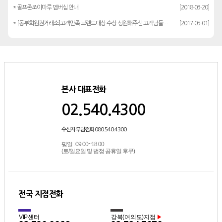
* 골프존조이마루 멤버십 안내
[2018-03-20]
* [동부회원권거래소]고객만족 브랜드대상 수상 성원해주신 고객님들께 감사드립…
[2017-05-01]
본사 대표전화
02.540.4300
수신자 부담전화 080.540.4300
평일 : 09:00~18:00
(토/일요일 및 법정 공휴일 후무)
전국 지점전화
VIP센터
강북(여의도)지점
▶