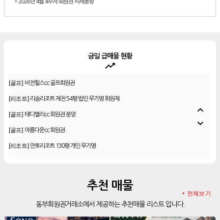
*
2026년 4월 4주차 회원권 시세동향
금일 급매물 현황
trending_up
[골프]
신원CC 골프회원권
[골프]
비전힐스cc 골프회원권
[리조트]
리솜리조트 제천 54평 법인 무기명 회원제
expand_less
[골프]
테디밸리cc 회원권 분양
expand_more
[골프]
아름다운cc 회원권
[리조트]
안토리조트 130평 개인 무기명
[리조트]
한화 안토 77평 등기 기명
[리조트]
한화 안토 67평 하프 등기 기명
추천 매물
[리조트]
한화리조트 스위트 회원제 무기명
+ 전체보기
동부회원권거래소에서 제공하는 추천매물 리스트 입니다.
[리조트]
소노 이그젝큐티브 회원제 무기명