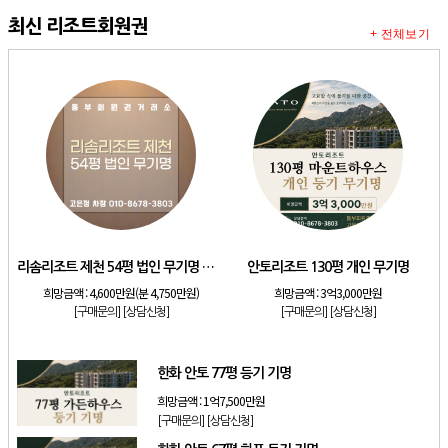
최신 리조트회원권
+ 전체보기
리솜리조트 제천 54평 법인 무기명 회원제
안토리조트 130평 개인 무기명
희망금액 :
4,600만원(분 4,750만원)
희망금액 :
3억3,000만원
[구매문의]
[상담신청]
[구매문의]
[상담신청]
한화 안토 77평 등기 기명
희망금액 :
1억7,500만원
[구매문의]
[상담신청]