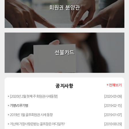
회원권 분양관
선불카드
+ 전체보기
공지사항
* [2020년 2월 첫째 주 회원권시세동향]
[2020-03-09]
*
기명VS무기명
[2019-02-15]
* 2019년 1월 골프회원권 시세 동향
[2019-01-07]
* 지난해 가장사랑은받는 골프장은 어디일까?
[2018-08-29]