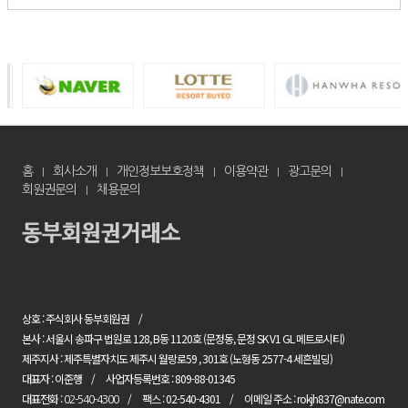
홈
회사소개
개인정보보호정책
이용약관
광고문의
회원권문의
채용문의
상호 : 주식회사 동부회원권
본사 : 서울시 송파구 법원로 128, B동 1120호 (문정동, 문정 SK V1 GL 메트로시티)
제주지사 : 제주특별자치도 제주시 월랑로59 , 301호 (노형동 2577-4 세흔빌딩)
대표자 : 이준행
사업자등록번호 : 809-88-01345
대표전화 :
팩스 : 02-540-4301
이메일 주소 : rokjh837@nate.com
02-540-4300