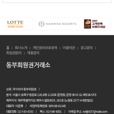
홈
회사소개
개인정보보호정책
이용약관
광고문의
회원권문의
채용문의
상호 : 주식회사 동부회원권
본사 : 서울시 송파구 법원로 128, B동 1120호 (문정동, 문정 SK V1 GL 메트로시티)
제주지사 : 제주특별자치도 제주시 월랑로59 , 301호 (노형동 2577-4 세흔빌딩)
대표자 : 이준행
사업자등록번호 : 809-88-01345
대표전화 :
팩스 : 02-540-4301
이메일 주소 : rokjh837@nate.com
02-540-4300