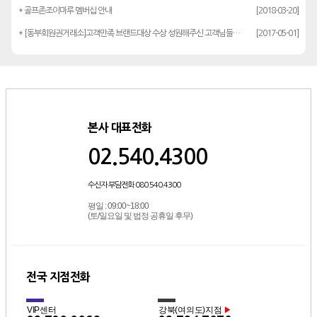
* 골프존조이마루 멤버십 안내
[2018-03-20]
* [동부회원권거래소]고객만족 브랜드대상 수상 성원해주신 고객님들께 감사드립…
[2017-05-01]
본사 대표전화
02.540.4300
수신자 부담전화 080.540.4300
평일 : 09:00~18:00
(토/일요일 및 법정 공휴일 후무)
전국 지점전화
VIP센터
강북(여의도)지점
▶