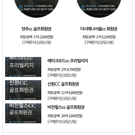
[리조트]
소노호텔앤리조트 스위트 등기 기명
[리조트]
금호리조트 28평 등기 기명
[골프]
양주cc 골프회원권
양주cc 골프회원권
더시에나서울cc 회원권
[골프]
더시에나서울cc 회원권
희망금액 :
1억 2,500만원
희망금액 :
1억 5,100만원
[골프]
레이크우드cc 프리빌리지
[구매문의]
[상담신청]
[구매문의]
[상담신청]
[골프]
신원CC 골프회원권
레이크우드cc 프리빌리지
희망금액 :
2억 4,700만원
[구매문의]
[상담신청]
신원CC 골프회원권
희망금액 :
11억 9,000만원
[구매문의]
[상담신청]
비전힐스cc 골프회원권
희망금액 :
20억 3,000만원
[구매문의]
[상담신청]