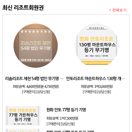
최신 리조트회원권
+ 전체보기
리솜리조트 제천 54평 법인 무기명 회원제
안토리조트 마운트하우스 130평 개인 기명
희망금액 :
4,600만원(분 4,750만원)
희망금액 :
3억3,000만원
[구매문의]
[상담신청]
[구매문의]
[상담신청]
한화 안토 77평 등기 기명
희망금액 :
1억7,500만원
[구매문의]
[상담신청]