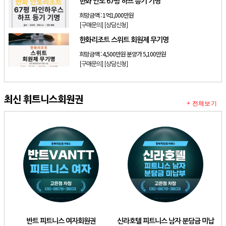
한화 안토 67평 하프 등기 기명
희망금액 :
1억1,000만원
[구매문의]
[상담신청]
한화리조트 스위트 회원제 무기명
희망금액 :
4,500만원 분양가 5,100만원
[구매문의]
[상담신청]
최신 휘트니스회원권
+ 전체보기
반트 피트니스 여자회원권
신라호텔 피트니스 남자 분담금 미납