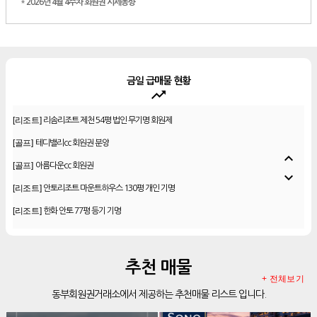
*
2026년 4월 4주차 회원권 시세동향
금일 급매물 현황
trending_up
[골프]
비전힐스cc 골프회원권
[리조트]
리솜리조트 제천 54평 법인 무기명 회원제
[골프]
테디밸리cc 회원권 분양
expand_less
[골프]
아름다운cc 회원권
expand_more
[리조트]
안토리조트 마운트하우스 130평 개인 기명
[리조트]
한화 안토 77평 등기 기명
[리조트]
한화 안토 67평 하프 등기 기명
[리조트]
한화리조트 스위트 회원제 무기명
추천 매물
[리조트]
소노 이그젝큐티브 회원제 무기명
+ 전체보기
동부회원권거래소에서 제공하는 추천매물 리스트 입니다.
[리조트]
소노호텔앤리조트 로얄 회원제 기명