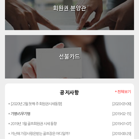
회원권 분양관
선불카드
+ 전체보기
공지사항
* [2020년 2월 첫째 주 회원권시세동향]
[2020-03-09]
*
기명VS무기명
[2019-02-15]
* 2019년 1월 골프회원권 시세 동향
[2019-01-07]
* 지난해 가장사랑은받는 골프장은 어디일까?
[2018-08-29]