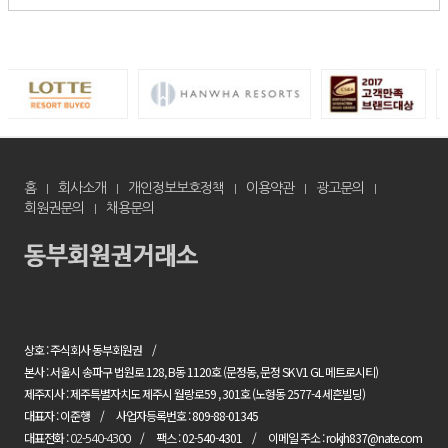
홈
회사소개
개인정보보호정책
이용약관
광고문의
회원권문의
채용문의
상호 : 주식회사 동부회원권
본사 : 서울시 송파구 법원로 128, B동 1120호 (문정동, 문정 SK V1 GL 메트로시티)
제주지사 : 제주특별자치도 제주시 월랑로59 , 301호 (노형동 2577-4 세흔빌딩)
대표자 : 이준행
사업자등록번호 : 809-88-01345
대표전화 :
팩스 : 02-540-4301
이메일 주소 : rokjh837@nate.com
02-540-4300