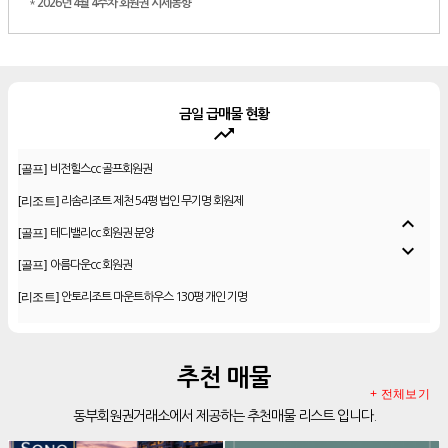
*
2026년 4월 4주차 회원권 시세동향
금일 급매물 현황
trending_up
[골프]
신원CC 골프회원권
[골프]
비전힐스cc 골프회원권
[리조트]
리솜리조트 제천 54평 법인 무기명 회원제
expand_less
[골프]
테디밸리cc 회원권 분양
expand_more
[골프]
아름다운cc 회원권
[리조트]
안토리조트 마운트하우스 130평 개인 기명
[리조트]
한화 안토 77평 등기 기명
[리조트]
한화 안토 67평 하프 등기 기명
추천 매물
[리조트]
한화리조트 스위트 회원제 무기명
+ 전체보기
동부회원권거래소에서 제공하는 추천매물 리스트 입니다.
[리조트]
소노 이그젝큐티브 회원제 무기명