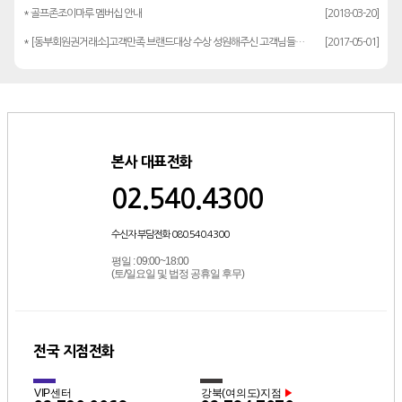
* 골프존조이마루 멤버십 안내
[2018-03-20]
* [동부회원권거래소]고객만족 브랜드대상 수상 성원해주신 고객님들께 감사드립…
[2017-05-01]
본사 대표전화
02.540.4300
수신자 부담전화 080.540.4300
평일 : 09:00~18:00
(토/일요일 및 법정 공휴일 후무)
전국 지점전화
VIP센터
강북(여의도)지점
▶