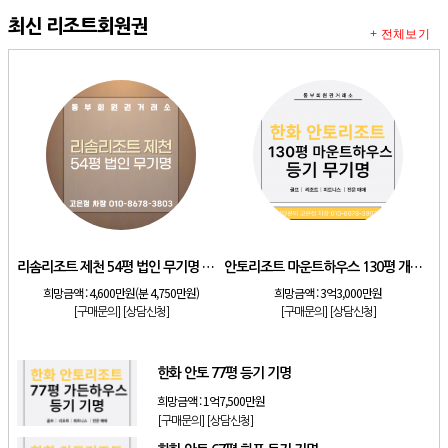
최신 리조트회원권
+ 전체보기
리솜리조트 제천 54평 법인 무기명 회원제
안토리조트 마운트하우스 130평 개인 기명
희망금액 :
4,600만원(분 4,750만원)
희망금액 :
3억3,000만원
[구매문의]
[상담신청]
[구매문의]
[상담신청]
한화 안토 77평 등기 기명
희망금액 :
1억7,500만원
[구매문의]
[상담신청]