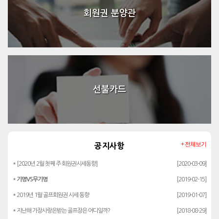
회원권 분양관
선불카드
+ 전체보기
공지사항
* [2020년 2월 첫째 주 회원권시세동향]
[2020-03-09]
*
기명VS무기명
[2019-02-15]
* 2019년 1월 골프회원권 시세 동향
[2019-01-07]
* 지난해 가장사랑은받는 골프장은 어디일까?
[2018-08-29]