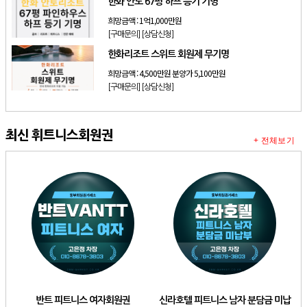
한화 안토 67평 하프 등기 기명
희망금액 :
1억1,000만원
[구매문의]
[상담신청]
한화리조트 스위트 회원제 무기명
희망금액 :
4,500만원 분양가 5,100만원
[구매문의]
[상담신청]
최신 휘트니스회원권
+ 전체보기
반트 피트니스 여자회원권
신라호텔 피트니스 남자 분담금 미납