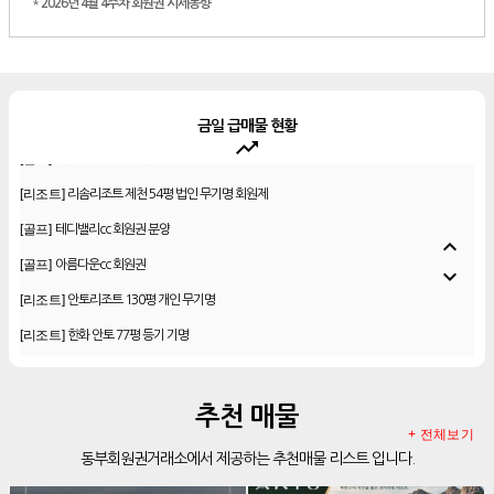
*
2026년 4월 4주차 회원권 시세동향
금일 급매물 현황
trending_up
[골프]
비전힐스cc 골프회원권
[리조트]
리솜리조트 제천 54평 법인 무기명 회원제
[골프]
테디밸리cc 회원권 분양
expand_less
[골프]
아름다운cc 회원권
expand_more
[리조트]
안토리조트 130평 개인 무기명
[리조트]
한화 안토 77평 등기 기명
[리조트]
한화 안토 67평 하프 등기 기명
[리조트]
한화리조트 스위트 회원제 무기명
추천 매물
[리조트]
소노 이그젝큐티브 회원제 무기명
+ 전체보기
동부회원권거래소에서 제공하는 추천매물 리스트 입니다.
[리조트]
소노호텔앤리조트 로얄 회원제 기명