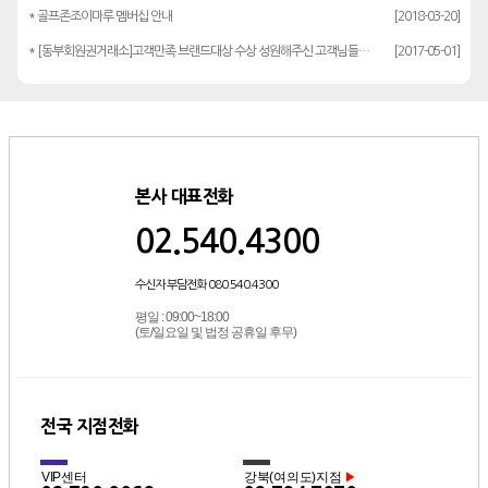
* 골프존조이마루 멤버십 안내
[2018-03-20]
* [동부회원권거래소]고객만족 브랜드대상 수상 성원해주신 고객님들께 감사드립…
[2017-05-01]
본사 대표전화
02.540.4300
수신자 부담전화 080.540.4300
평일 : 09:00~18:00
(토/일요일 및 법정 공휴일 후무)
전국 지점전화
VIP센터
강북(여의도)지점
▶