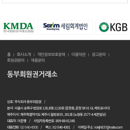
홈
회사소개
개인정보보호정책
이용약관
광고문의
회원권문의
채용문의
상호 : 주식회사 동부회원권
본사 : 서울시 송파구 법원로 128, B동 1120호 (문정동, 문정 SK V1 GL 메트로시티)
제주지사 : 제주특별자치도 제주시 월랑로59 , 301호 (노형동 2577-4 세흔빌딩)
대표자 : 이준행
사업자등록번호 : 809-88-01345
대표전화 :
팩스 : 02-540-4301
이메일 주소 : rokjh837@nate.com
02-540-4300