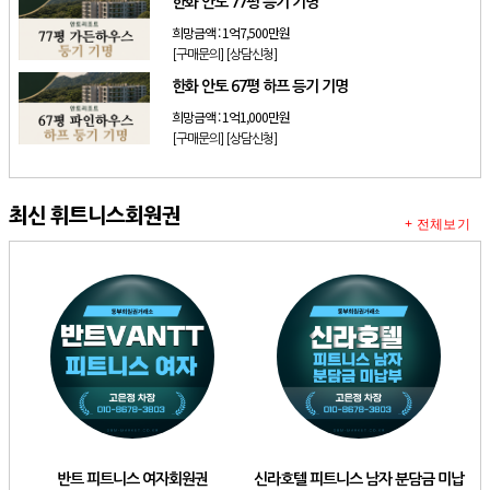
한화 안토 77평 등기 기명
희망금액 :
1억7,500만원
[구매문의]
[상담신청]
한화 안토 67평 하프 등기 기명
희망금액 :
1억1,000만원
[구매문의]
[상담신청]
최신 휘트니스회원권
+ 전체보기
반트 피트니스 여자회원권
신라호텔 피트니스 남자 분담금 미납