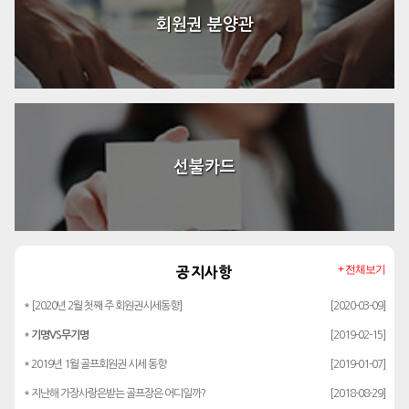
회원권 분양관
선불카드
+ 전체보기
공지사항
* [2020년 2월 첫째 주 회원권시세동향]
[2020-03-09]
*
기명VS무기명
[2019-02-15]
* 2019년 1월 골프회원권 시세 동향
[2019-01-07]
* 지난해 가장사랑은받는 골프장은 어디일까?
[2018-08-29]