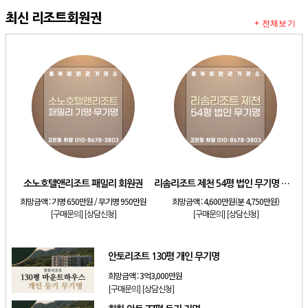
최신 리조트회원권
+ 전체보기
소노호텔앤리조트 패밀리 회원권
리솜리조트 제천 54평 법인 무기명 회원제
희망금액 :
기명 650만원 / 무기명 950만원
희망금액 :
4,600만원(분 4,750만원)
[구매문의]
[상담신청]
[구매문의]
[상담신청]
안토리조트 130평 개인 무기명
희망금액 :
3억3,000만원
[구매문의]
[상담신청]