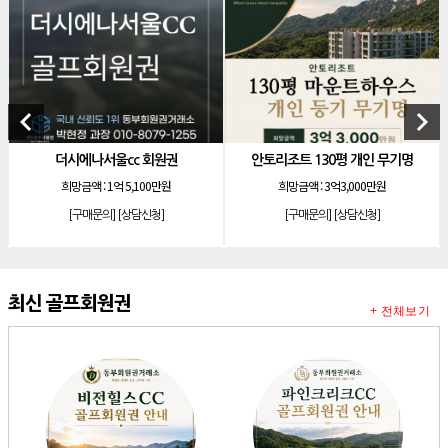
[리조트]
소노호텔앤리조트 로얄 회원제 기명
[리조트]
소노호텔앤리조트 로얄 등기 기명
[리조트]
소노호텔앤리조트 골드 회원제 무기명
[리조트]
소노호텔앤리조트 골드 등기 기명
keyboard_arrow_left
keyboard_arrow_right
[리조트]
소노호텔앤리조트 스위트 등기 무기명
c 회원권
안토리조트 130평 개인 무기명
소노호텔앤리조트 스위트
[리조트]
소노호텔앤리조트 스위트 등기 기명
5,100만원
희망금액 :
3억3,000만원
희망금액 :
1,80
[리조트]
소노호텔앤리조트 이그제큐티브 무기명 회원제
상담신청]
[구매문의]
[상담신청]
[구매문의]
[상담
[골프]
아시아나cc 회원권
[골프]
발리오스cc 회원권 종류
[리조트]
소노호텔앤리조트 패밀리 등기 무기명
최신 골프회원권
+ 전체보기
[골프]
비전힐스cc 회원권
[골프]
파인크리크cc 회원권
[리조트]
소노호텔앤리조트 패밀리 회원권
[골프]
플라밍고cc 이용권(라미드 통합)