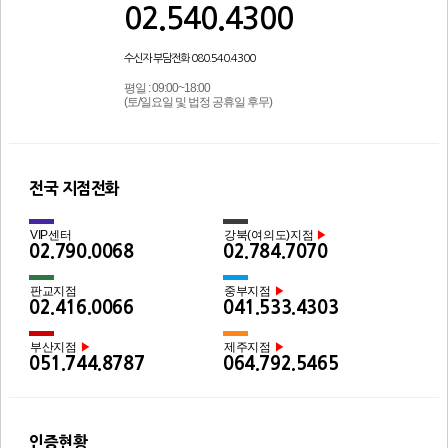
02.540.4300
수신자 부담전화 080.540.4300
평일 : 09:00~18:00
(토/일요일 및 법정 공휴일 후무)
전국 지점전화
VIP센터
강북(여의도)지점
▶
02.790.0068
02.784.7070
판교지점
중부지점
▶
02.416.0066
041.533.4303
부산지점
제주지점
▶
▶
051.744.8787
064.792.5465
인증현황