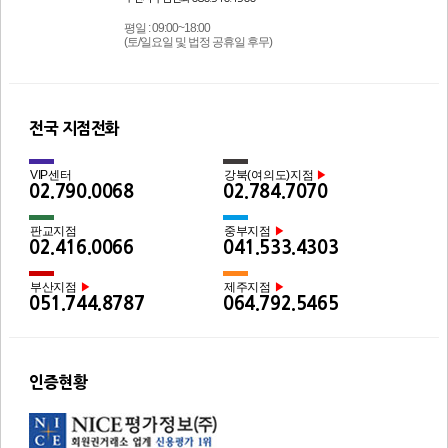
평일 : 09:00~18:00
(토/일요일 및 법정 공휴일 후무)
전국 지점전화
VIP센터
강북(여의도)지점
▶
02.790.0068
02.784.7070
판교지점
중부지점
▶
02.416.0066
041.533.4303
부산지점
제주지점
▶
▶
051.744.8787
064.792.5465
인증현황