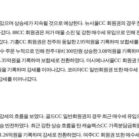
 있으며 상승세가 지속될 것으로 예상한다
.
뉴서울
CC
회원권의 경우 
나갔다
. 88CC
회원권은 저가 매물 소진 및 강한 매수세 유입으로 인해 
갔다
.
기흥
CC
회원권은 전주와 동일한
2.95
억원을 기록하며 보합세를
매수 주문 누적으로 인해 전주 대비
300
만원 상승한
3.08
억원을 기록하며
.35
억원을 기록하며 보합세로 전환하였다
.
더시에나서울
CC
회원권 
원을 기록하며 강세를 이어나갔다
.
코리아
CC
일반회원권 또한 매수세
 강세를 이어나갔다
.
 강세의 흐름을 보였다
.
골드
CC
일반회원권의 경우 최근 매수세 유입
상승 반전하였다
.
최근 강한 상승 흐름을 탄 캐슬렉스
CC
가족분담금회
1.26
억원을 기록하며 강세로 전환하였다
.
여주
CC
회원권 또한 매수세