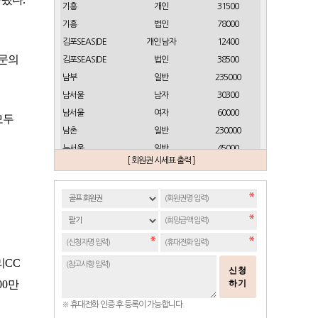
기흥
개인
31500
기흥
법인
78000
김포SEASIDE
개인 남자
12400
 문의
김포SEASIDE
법인
38500
남부
일반
235000
남서울
남자
30300
남서울
여자
60000
모두
남촌
일반
230000
뉴서울
일반
45000
[ 회원권 시세표 출력 ]
뉴스프링빌
개인(분12000)
21500
뉴스프링빌
주중가족(분5000)
6900
뉴스프링빌
주중개인(분3000)
4300
뉴코리아
남자
23700
뉴코리아
여자
49000
대구
일반 정회원
16500
리
CC
신청
도고
일반
2100
00
만
하기
동래베네스트
일반
17500
※ 휴대전화 인증 후 등록이 가능합니다.
동부산
일반(분14000)
27500