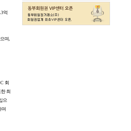
라데나
일반
11500
레이크사이드
일반(개인)
107000
.3
억
레이크우드
일반(개인)
10000
레이크우드
프리빌리지(개인)
22000
렉스필드
일반
121000
였으며
,
롯데스카이힐 제주
일반
37300
리베라
일반
4300
발리오스
VIP
29800
발리오스
일반
14900
블루원용인cc
일반
27000
비에이비스타cc
3억무기
32000
CC
회
서원밸리
일반
47500
한 최
솔모로
일반
9200
솔모로
플러스
24100
입으
송추
일반
79500
하며
수원
주권
31400
스카이밸리
일반(2500)
3800
신원
일반
98800