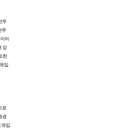
아시아나
일반
84600
아시아나
주중가족
20000
아시아나
주중개인
15900
전주
아시아드
일반
48700
전주
안성
남자
6100
 이어
안성베네스트
VIP(분13000)
20300
 강
안성베네스트
VIP(분15000)
25300
안성베네스트
주중(분2500)
8400
또한
양주
일반
11700
 유입
에버리스
로얄
19700
에이원
일반
39900
엘리시안강촌
VIP 분2억(개인)
28200
엘리시안강촌
일반 분8000(개인)
10500
여주
주식
4800
오라cc
일반
12400
으로
오크밸리
분25000
25300
원권
용평
1차,2차
19900
 유입
우정힐스
일반
49500