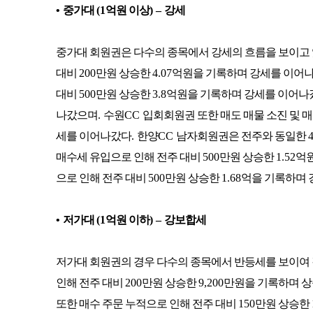
•
중가대
(1
억원 이상
)
–
강세
중가대 회원권은 다수의 종목에서 강세의 흐름을 보이고
대비
200
만원 상승한
4.07
억원을 기록하며 강세를 이어
대비
500
만원 상승한
3.8
억원을 기록하며 강세를 이어나
나갔으며
.
수원
CC
입회회원권 또한 매도 매물 소진 및 
세를 이어나갔다
.
한양
CC
남자회원권은 전주와 동일한
4
매수세 유입으로 인해 전주 대비
500
만원 상승한
1.52
억
으로 인해 전주 대비
500
만원 상승한
1.68
억을 기록하며
•
저가대
(1
억원 이하
)
–
강보합세
저가대 회원권의 경우 다수의 종목에서 반등세를 보이여
인해 전주 대비
200
만원 상승한
9,200
만원을 기록하며 
또한 매수 주문 누적으로 인해 전주 대비
150
만원 상승한