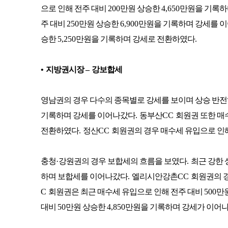
으로 인해 전주 대비
200
만원 상승한
4,650
만원을 기록하
주 대비
250
만원 상승한
6,900
만원을 기록하며 강세를 
승한
5,250
만원을 기록하며 강세로 전환하였다
.
•
지방권시장
–
강보합세
영남권의 경우 다수의 종목별로 강세를 보이며 상승 반
기록하며 강세를 이어나갔다
.
동부산
CC
회원권 또한 매
전환하였다
.
정산
CC
회원권의 경우 매수세 유입으로 인
충청
·
강원권의 경우 보합세의 흐름을 보였다
.
최근 강한
하며 보합세를 이어나갔다
.
엘리시안강촌
CC
회원권의 
C
회원권은 최근 매수세 유입으로 인해 전주 대비
500
만
대비
50
만원 상승한
4,850
만원을 기록하며 강세가 이어