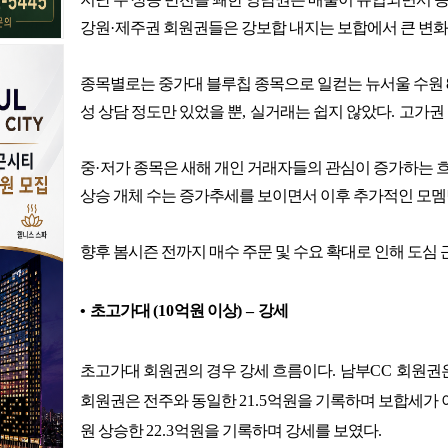
강원
·
제주권 회원권들은 강보합 내지는 보합에서 큰 변
종목별로는 중가대 블루칩 종목으로 일컫는 뉴서울 수원
성 상담 정도만 있었을 뿐
,
실거래는 쉽지 않았다
.
고가권
중
·
저가 종목은 새해 개인 거래자들의 관심이 증가하는 
상승 개체 수는 증가추세를 보이면서 이후 추가적인 모멤
향후 봄시즌 전까지 매수 주문 및 수요 확대로 인해 도심
•
초고가대
(10
억원 이상
)
–
강세
초고가대 회원권의 경우 강세 흐름이다
.
남부
CC
회원권
회원권은 전주와 동일한
21.5
억원을 기록하며 보합세가
원 상승한
22.3
억원을 기록하며 강세를 보였다
.