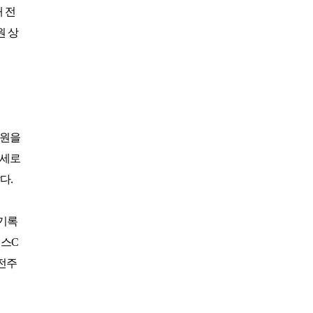
 전
유성
일반
4800
은화삼
일반(분16000)
17200
원 상
이스트밸리
일반
219000
이포
일반
2700
인천국제
일반
9900
자유
일반
27600
제일
일반
26100
중부
중부 일반
15900
원을
지산
일반
41400
강세로
지산
주중(남자)
18400
갔다
.
천룡
일반
25800
천룡
주중
5200
기록
청평마이다스밸리
일반
45000
청평마이다스밸리
주중
27000
힐스
C
캐슬렉스서울
가족분담금
13000
전주
캐슬렉스제주
골프텔(분3900)
3800
코리아
일반
16700
코리아
주주
41800