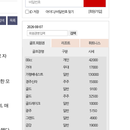
[회원가입]
ID 저장
아이디/비밀번호 찾기
검색
목록
2026-08-07
골프 회원권
리조트
휘트니스
골프장명
구분
시세
 자
88cc
개인
42000
가야
우대
17800
가평베네스트
일반
130000
한 모
경주신라
주주
15800
골드
일반
9100
골드
주주
32500
골드레이크
일반
18000
며
,
매
광주
일반
5150
그랜드
일반
4900
금강
일반
19000
파됐다
.