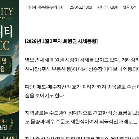
작성자
동부회원권거래소
26-01-22 10:08
조회
11,728회
댓글
0건
[2026
년
1
월
3
주차 회원권 시세동향
]
병오년 새해 회원권 시장이 강세를 보이고 있다
.
거래심리
산시장
(
주식 부동산 등
)
이 대세 상승장 이다보니 연동되
다만
,
매도
-
매수자간의 호가 괴리가 커져 종목별로 수급 
습을 보이기도 한다
지역별로는 수도권이 상대적으로 견고한 상승 흐름을 보
도 물량과 매수 주문도 제한적이여서 적극적인 거래로는
지난 주 상승 반전을 꽤한 영남권은 매물이 유입되면서 